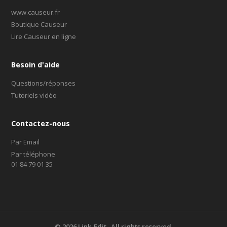
www.causeur.fr
Boutique Causeur
Lire Causeur en ligne
Besoin d'aide
Questions/réponses
Tutoriels vidéo
Contactez-nous
Par Email
Par téléphone
01 84 79 01 35
©
2026
Link-Edit . All rights reserved.